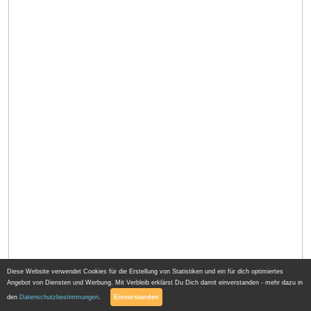
Diese Website verwendet Cookies für die Erstellung von Statistiken und ein für dich optimiertes
Angebot von Diensten und Werbung. Mit Verbleib erklärst Du Dich damit einverstanden - mehr dazu in
den
Datenschutzbestimmungen
.
Einverstanden