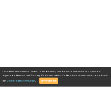
Diese Website verwendet Cookies für die Erstellung von Statistiken und ein für dich optimiertes
Angebot von Diensten und Werbung. Mit Verbleib erklärst Du Dich damit einverstanden - mehr dazu in
den
Datenschutzbestimmungen
.
Einverstanden